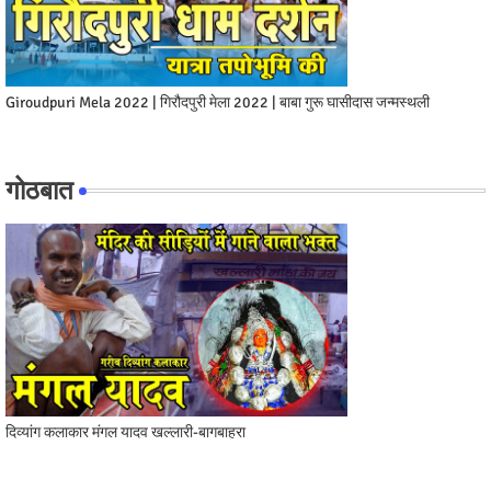
Giroudpuri Mela 2022 | गिरौदपुरी मेला 2022 | बाबा गुरू घासीदास जन्मस्थली
गोठबात
दिव्यांग कलाकार मंगल यादव खल्लारी-बागबाहरा