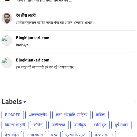
"अंजोर" शीर्षक ले छत्तीसगढ़ी समाचार बेब ...
देव‌ हीरा लहरी
आलेख प्रकसन खातिर जयंत भैया बड़ अकन धन्यवाद आभार।
Blogkijankari.com
Badhiya
Blogkijankari.com
इस तरह की जानकारी हमें देते रहे धन्यवाद सर्
Labels
E PAPER
अंतरराष्ट्रीय
कला-संस्कृति-साहित्य
कविता
किस्सा कहिनी
कोरोना
छत्तीसगढ़
छालीवुड
छॉलीवुड
दुर्ग संभाग
देस विदेस
नाचा गम्मत
परब
पुरखा के सुरता
बस्तर संभाग