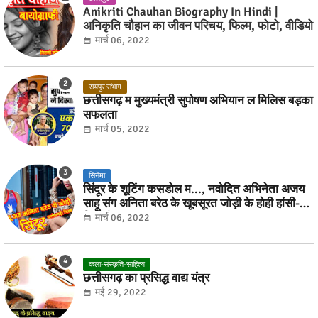
Anikriti Chauhan Biography In Hindi |
अनिकृति चौहान का जीवन परिचय, फिल्म, फोटो, वीडियो
मार्च 06, 2022
रायपुर संभाग
छत्तीसगढ़ म मुख्यमंत्री सुपोषण अभियान ल मिलिस बड़का
सफलता
मार्च 05, 2022
सिनेमा
सिंदूर के शूटिंग कसडोल म..., नवोदित अभिनेता अजय
साहू संग अनिता बरेठ के खूबसूरत जोड़ी के होही हांसी-
ठिठोली
मार्च 06, 2022
कला-संस्कृति-साहित्य
छत्तीसगढ़ का प्रसिद्ध वाद्य यंत्र
मई 29, 2022