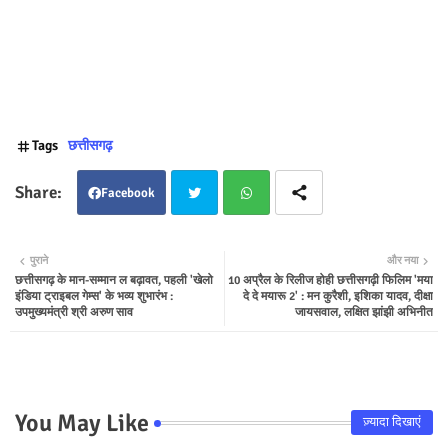
Tags
छत्तीसगढ़
Facebook
Twit
Wha
पुराने
और नया
छत्तीसगढ़ के मान-सम्मान ल बढ़ावत, पहली 'खेलो
10 अप्रैल के रिलीज होही छत्तीसगढ़ी फिलिम 'मया
ter
tsap
इंडिया ट्राइबल गेम्स' के भव्य शुभारंभ :
दे दे मयारू 2' : मन कुरैशी, इशिका यादव, दीक्षा
उपमुख्यमंत्री श्री अरुण साव
जायसवाल, लक्षित झांझी अभिनीत
p
You May Like
ज़्यादा दिखाएं