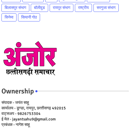
बिलासपुर संभाग
बॉलीवुड
रायपुर संभाग
राष्ट्रीय
सरगुजा संभाग
सिनेमा
सियानी गोठ
Ownership
संपादक - जयंत साहू
कार्यालय - डूण्डा, रायपुर, छत्‍तीसगढ़ 492015
वाट्सअप - 9826753304
ई मेल - jayantsahu9@gmail.com
प्रबंधक - नागेश साहू