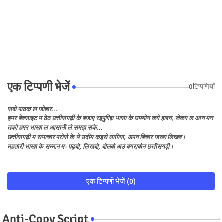
एक टिप्पणी भेजें
0टिप्पणियाँ
सबो पाठक ल जोहार..,
हमर बेवसाइट म ठेठ छत्तीसगढ़ी के बजाए रइपुरिहा भासा के उपयोग करे हाबन, जेकर ल आन मन
तको हमर भाखा ल आसानी ले समझ सके...
छत्तीसगढ़ी म समाचार परोसे के ये उदीम कइसे लागिस, अपन बिचार जरूर लिखव।
महतारी भाखा के सम्मान म- पढ़बो, लिखबो, बोलबो अउ बगराबोन छत्तीसगढ़ी।
एक टिप्पणी भेजें (0)
Anti-Copy Script